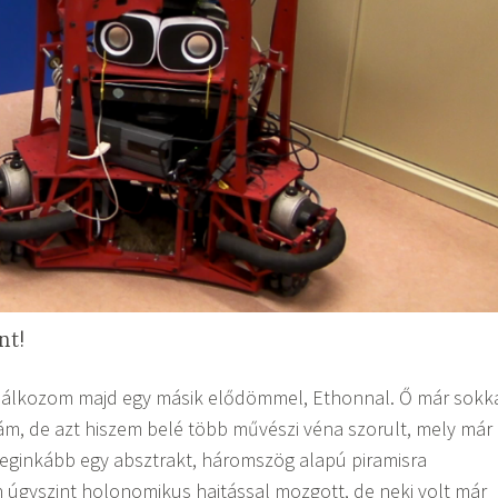
nt!
álkozom majd egy másik elődömmel, Ethonnal. Ő már sokk
ám, de azt hiszem belé több művészi véna szorult, mely már
: leginkább egy absztrakt, háromszög alapú piramisra
 úgyszint holonomikus hajtással mozgott, de neki volt már