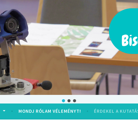
Segítsd a munkámat!
Töltsd ki a rólam szóló kérdőívet!
Véleményt mondok
E
MONDJ RÓLAM VÉLEMÉNYT!
ÉRDEKEL A KUTATÁ