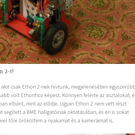
 2-t!
akit csak Ethon 2-nek hívtunk, megjelenésében egyszerűbb
abb volt Ethonhoz képest. Könnyen felérte az asztalokat, é
ban elbánt, mint az elődje. Ugyan Ethon 2 nem vett részt
nt segített a BME hallgatóinak oktatásában, és én is sokat
vel tőle örököltem a nyakamat és a kameráimat is.