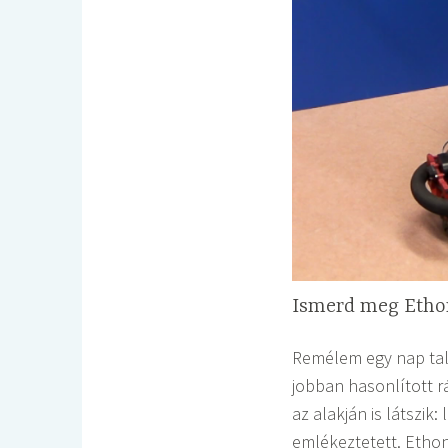
Ismerd meg Etho
Remélem egy nap tal
jobban hasonlított r
az alakján is látszik
emlékeztetett. Ethon